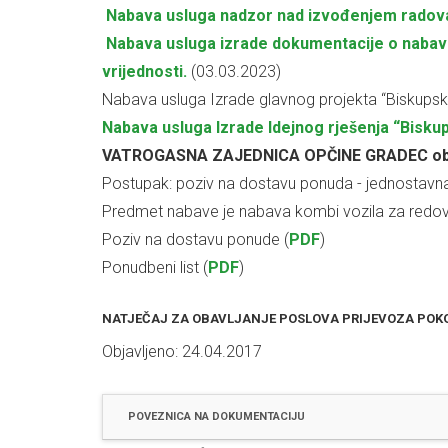
Nabava usluga nadzor nad izvođenjem radova 
Nabava usluga izrade dokumentacije o nabav
vrijednosti.
(03.03.2023)
Nabava usluga Izrade glavnog projekta “Biskups
Nabava usluga Izrade Idejnog rješenja “Bisku
VATROGASNA ZAJEDNICA OPČINE GRADEC obja
Postupak: poziv na dostavu ponuda - jednostavn
Predmet nabave je nabava kombi vozila za redovni
Poziv na dostavu ponude (
PDF
)
Ponudbeni list (
PDF
)
NATJEČAJ ZA OBAVLJANJE POSLOVA PRIJEVOZA POKO
Objavljeno: 24.04.2017
POVEZNICA NA DOKUMENTACIJU