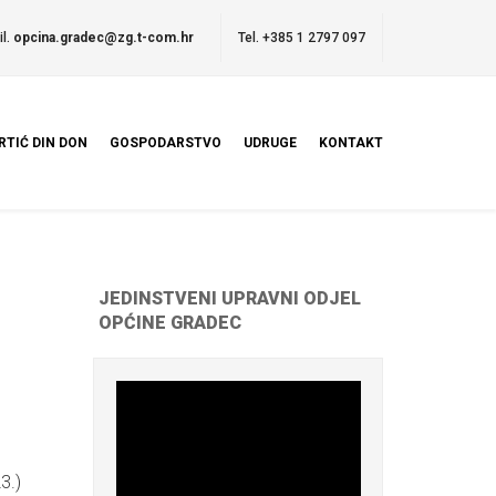
il.
opcina.gradec@zg.t-com.hr
Tel. +385 1 2797 097
RTIĆ DIN DON
GOSPODARSTVO
UDRUGE
KONTAKT
JEDINSTVENI UPRAVNI ODJEL
OPĆINE GRADEC
3.)