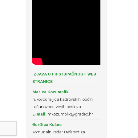
A
IZJAVA O PRISTUPAČNOSTI WEB
STRANICE
Marica Kozumplik
rukovoditeljica kadrovskih, općih i
računovodstvenih poslova
E-mail:
mkozumplik@gradec.hr
Đurđica Kušec
komunalni redar i referent za